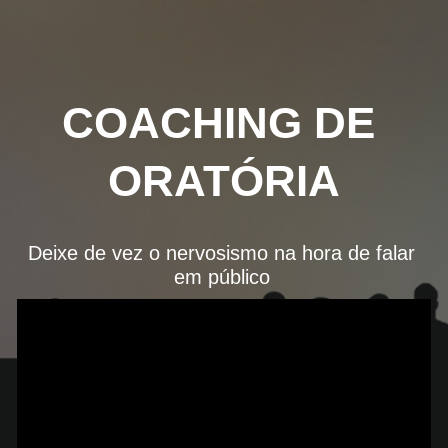
Skip to main content
Skip to navigation
COACHING DE 
ORATÓRIA
Deixe de vez o nervosismo na hora de falar 
em público